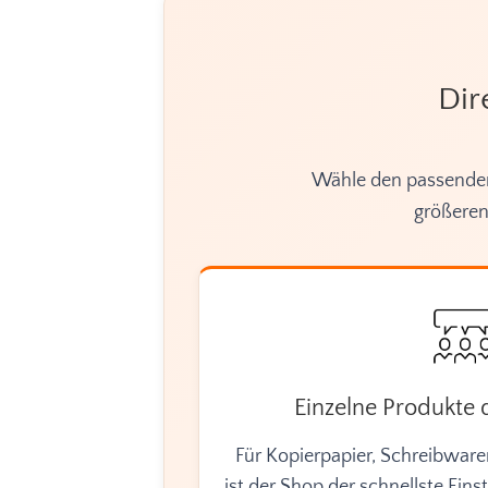
Dir
Wähle den passenden
größeren
Einzelne Produkte d
Für Kopierpapier, Schreibware
ist der Shop der schnellste Einst