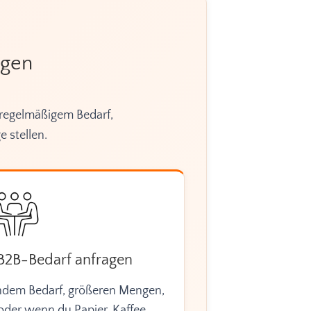
agen
regelmäßigem Bedarf,
 stellen.
 B2B-Bedarf anfragen
endem Bedarf, größeren Mengen,
der wenn du Papier, Kaffee,